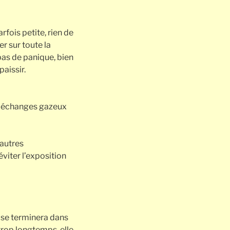
rfois petite, rien de
er sur toute la
 pas de panique, bien
paissir.
es échanges gazeux
 autres
viter l’exposition
n se terminera dans
 trop longtemps, elle