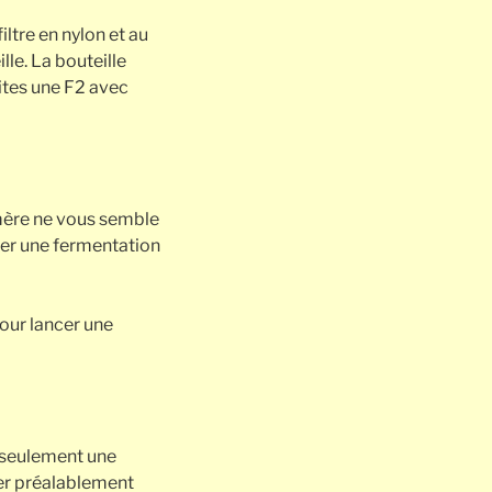
ltre en nylon et au
lle. La bouteille
ites une F2 avec
a mère ne vous semble
ncer une fermentation
pour lancer une
é, seulement une
ter préalablement