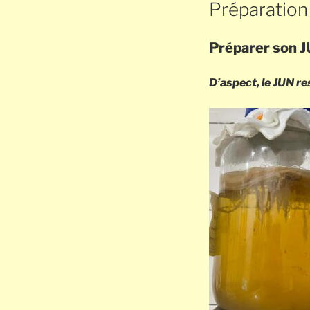
LE
Préparation
Préparer son JU
D’aspect, le JUN 