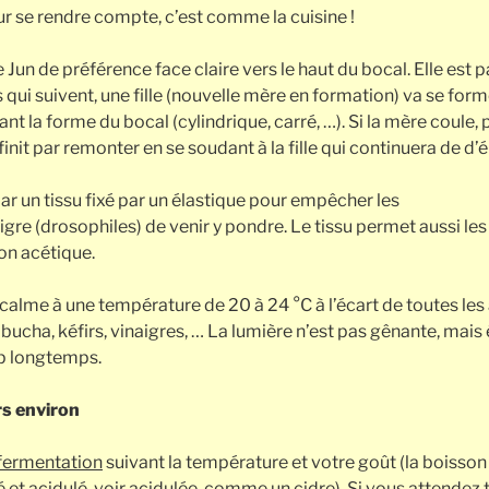
ur se rendre compte, c’est comme la cuisine !
Jun de préférence face claire vers le haut du bocal. Elle est pa
s qui suivent, une fille (nouvelle mère en formation) va se form
ant la forme du bocal (cylindrique, carré, …). Si la mère coule,
init par remonter en se soudant à la fille qui continuera de d’é
ar un tissu fixé par un élastique pour empêcher les
gre (drosophiles) de venir y pondre. Le tissu permet aussi l
on acétique.
 calme à une température de 20 à 24 °C à l’écart de toutes les
cha, kéfirs, vinaigres, … La lumière n’est pas gênante, mais é
op longtemps.
rs environ
 fermentation
suivant la température et votre goût (la boisso
llé et acidulé, voir acidulée, comme un cidre). Si vous attendez