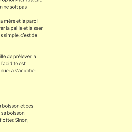
n ne soit pas
 la mère et la paroi
r la paille et laisser
s simple, c’est de
le de prélever la
l’acidité est
nuer à s’acidifier
a boisson et ces
e sa boisson.
lotter. Sinon,