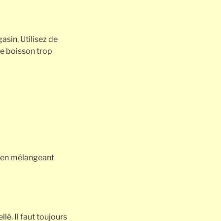
asin. Utilisez de
ne boisson trop
re en mélangeant
ellé. Il faut toujours