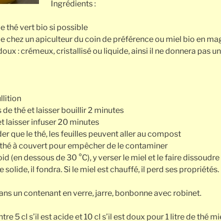
Ingrédients :
de thé vert bio si possible
de chez un apiculteur du coin de préférence ou miel bio en mag
oux : crémeux, cristallisé ou liquide, ainsi il ne donnera pas u
llition
s de thé et laisser bouillir 2 minutes
et laisser infuser 20 minutes
der que le thé, les feuilles peuvent aller au compost
le thé à couvert pour empêcher de le contaminer
roid (en dessous de 30 °C), y verser le miel et le faire dissoud
olide, il fondra. Si le miel est chauffé, il perd ses propriétés.
dans un contenant en verre, jarre, bonbonne avec robinet.
tre 5 cl s’il est acide et 10 cl s’il est doux pour 1 litre de thé mi