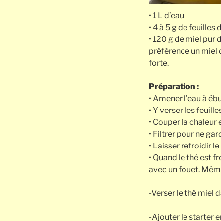
• 1 L d’eau
• 4 à 5 g de feuilles 
• 120 g de miel pur 
préférence un miel d
forte.
Préparation :
• Amener l’eau à ébu
• Y verser les feuille
• Couper la chaleur 
• Filtrer pour ne gar
• Laisser refroidir 
• Quand le thé est f
avec un fouet. Même s
-Verser le thé miel 
-Ajouter le starter en