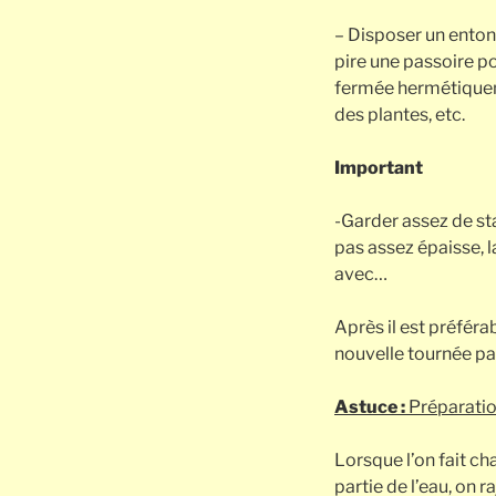
– Disposer un entonn
pire une passoire po
fermée hermétiqueme
des plantes, etc.
Important
-Garder assez de sta
pas assez épaisse, l
avec…
Après il est préfér
nouvelle tournée par
Astuce :
Préparation
Lorsque l’on fait cha
partie de l’eau, on 