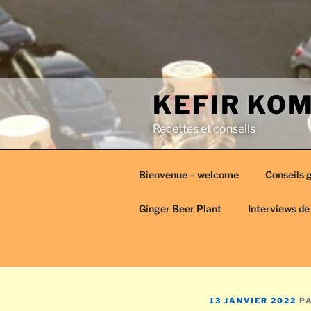
Aller
au
contenu
principal
KEFIR KO
Recettes et conseils
Bienvenue – welcome
Conseils 
Ginger Beer Plant
Interviews de
PUBLIÉ
13 JANVIER 2022
P