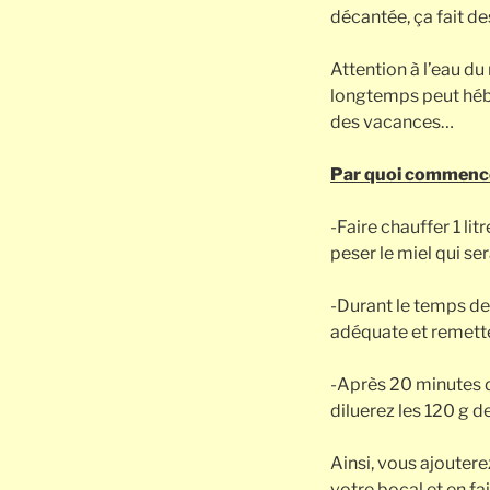
décantée, ça fait d
Attention à l’eau du
longtemps peut héb
des vacances…
Par quoi commencer
-Faire chauffer 1 li
peser le miel qui se
-Durant le temps de 
adéquate et remette
-Après 20 minutes d’i
diluerez les 120 g de
Ainsi, vous ajoutere
votre bocal et en fa