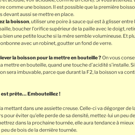
ire comme une boisson. Il est possible que la première boisso
res devant aussi se mettre en place.
z la boisson
, utiliser une poire à sauce qui est à glisser entre
ille, boucher l’orifice supérieur de la paille avec le doigt, retire
 bien une petite louche si la mère semble volumineuse. Et plu
onbonne avec un robinet, goutter un fond de verre.
ver la boisson pour la mettre en bouteille ?
On vous conseil
 mettre en bouteille, quand une touche d’acidité s’installe. Si 
son sera imbuvable, parce que durant la F2, la boisson va conti
 est prête… Embouteillez !
la mettant dans une assiette creuse. Celle-ci va dégorger de l
ors pour éviter qu’elle perde de sa densité, mettez-lui un peu d
ttrez dans la prochaine tournée, elle aura tendance à mieux f
 peu de bois de la dernière tournée.