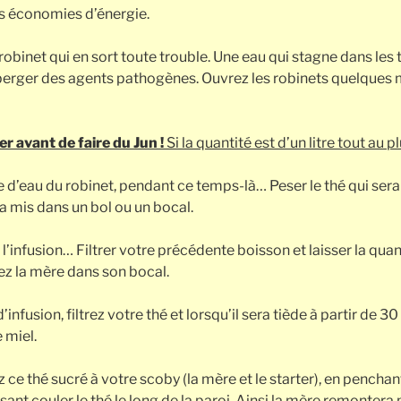
es économies d’énergie.
 robinet qui en sort toute trouble. Une eau qui stagne dans les
erger des agents pathogènes. Ouvrez les robinets quelques m
 avant de faire du Jun !
Si la quantité est d’un litre tout au pl
tre d’eau du robinet, pendant ce temps-là… Peser le thé qui sera
ra mis dans un bol ou un bocal.
l’infusion… Filtrer votre précédente boisson et laisser la quant
z la mère dans son bocal.
nfusion, filtrez votre thé et lorsqu’il sera tiède à partir de 30
 miel.
z ce thé sucré à votre scoby (la mère et le starter), en pencha
isant couler le thé le long de la paroi. Ainsi la mère remontera