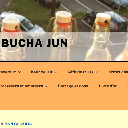
MBUCHA JUN
généraux
Kéfir de lait
Kéfir de fruits
Kombuch
 brasseurs et amateurs
Partage et dons
Livre d’or
AR
YAHYA JEBEL