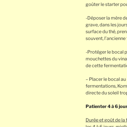
goûter le starter po
-Déposer la mère de 
grave, dans les jour
surface du thé, pren
souvent, l’ancienne f
-Protéger le bocal p
mouchettes du vinai
de cette fermentati
– Placer le bocal au
fermentations, Kombu
directe du soleil tr
Patienter 4 à 6 jou
Durée et goût de la
les 4 à 6 jours, mie