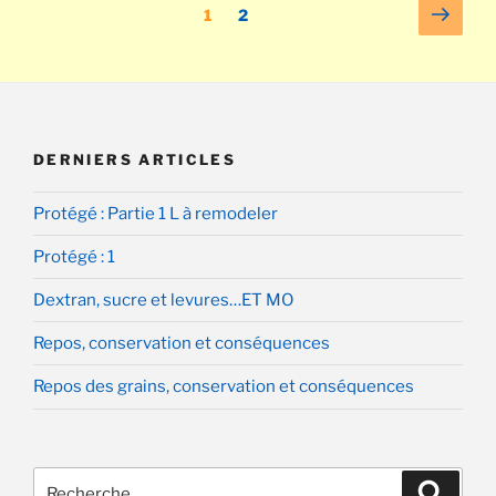
Pagination
Page
Page
Page
1
2
les
suiv
des
Kéfirs
publications
et
GBP »
DERNIERS ARTICLES
Protégé : Partie 1 L à remodeler
Protégé : 1
Dextran, sucre et levures…ET MO
Repos, conservation et conséquences
Repos des grains, conservation et conséquences
Recherche
Recher