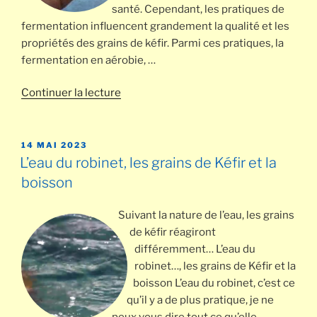
santé. Cependant, les pratiques de
fermentation influencent grandement la qualité et les
propriétés des grains de kéfir. Parmi ces pratiques, la
fermentation en aérobie, …
de
Continuer la lecture
« Kéfir
en
aérobie
PUBLIÉ
14 MAI 2023
LE
=
L’eau du robinet, les grains de Kéfir et la
kéfir
boisson
Acétique
! »
Suivant la nature de l’eau, les grains
de kéfir réagiront
différemment… L’eau du
robinet…, les grains de Kéfir et la
boisson L’eau du robinet, c’est ce
qu’il y a de plus pratique, je ne