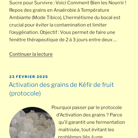
Sucre pour Survivre : Voici Comment Bien les Nourrir !
Repos des grains en Anaérobie à Température
Ambiante (Mode Tibico), L’hermétisme du bocal est
crucial pour éviter la contamination et limiter
l’oxygénation. Objectif : Vous permet de faire une
fenêtre thérapeutique de 2 à 3 jours entre deux …
de
Continuer la lecture
« Repos
des
grains,
PUBLIÉ
23 FÉVRIER 2025
LE
conservation
Activation des grains de Kéfir de fruit
et
(protocole)
conséquences »
Pourquoi passer par le protocole
d’Activation des grains ? Parce
qu’il garantit une fermentation
maîtrisée, tout évitant les
problèmes liés à une