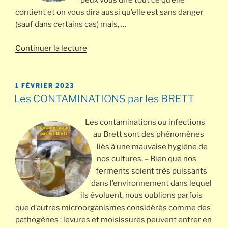
peux vous dire tout ce qu’elle
contient et on vous dira aussi qu’elle est sans danger
(sauf dans certains cas) mais, …
de
Continuer la lecture
« L’eau
du
robinet,
PUBLIÉ
1 FÉVRIER 2023
LE
les
Les CONTAMINATIONS par les BRETT
grains
de
Les contaminations ou infections
Kéfir
au Brett sont des phénomènes
et
liés à une mauvaise hygiène de
la
nos cultures. – Bien que nos
boisson »
ferments soient très puissants
dans l’environnement dans lequel
ils évoluent, nous oublions parfois
que d’autres microorganismes considérés comme des
pathogènes : levures et moisissures peuvent entrer en