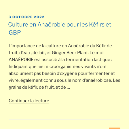
« Préparation
F2
et
PUBLIÉ
3 OCTOBRE 2022
LE
carbonatation »
Culture en Anaérobie pour les Kéfirs et
GBP
L’importance de la culture en Anaérobie du Kéfir de
fruit, d’eau , de lait, et Ginger Beer Plant. Le mot
ANAÉROBIE est associé à la fermentation lactique :
Indiquant que les microorganismes vivants n’ont
absolument pas besoin d’oxygène pour fermenter et
vivre, également connu sous le nom d’anaérobiose. Les
grains de kéfir, de fruit, et de …
de
Continuer la lecture
« Culture
en
Anaérobie
pour