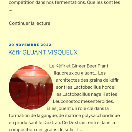
compétition dans nos fermentations. Quelles sont les
…
de
Continuer la lecture
« Les
CONTAMINATIONS
par
PUBLIÉ
20 NOVEMBRE 2022
LE
les
Kéfir GLUANT, VISQUEUX
BRETT »
Le Kéfir et Ginger Beer Plant
liquoreux ou gluant… Les
architectes des grains de kéfir
sont les Lactobacillus hordei,
les Lactobacillus nagelii et les
Leuconostoc mesenteroides.
Elles jouent un rôle clé dans la
formation de la gangue, de matrice polysaccharidique
en produisant le Dextran. Ce Dextran rentre dans la
composition des grains de kéfir, il …