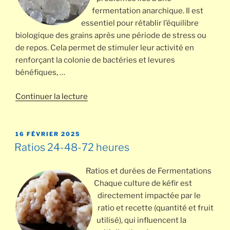
fermentation anarchique. Il est
essentiel pour rétablir l’équilibre
biologique des grains après une période de stress ou
de repos. Cela permet de stimuler leur activité en
renforçant la colonie de bactéries et levures
bénéfiques, …
de
Continuer la lecture
« Activation
des
grains
PUBLIÉ
16 FÉVRIER 2025
LE
de
Ratios 24-48-72 heures
Kéfir
de
Ratios et durées de Fermentations
fruit
Chaque culture de kéfir est
(protocole) »
directement impactée par le
ratio et recette (quantité et fruit
utilisé), qui influencent la