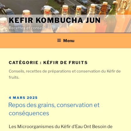
Aller
au
contenu
KEFIR KOMBUCHA JUN
principal
Recettes et conseils
Menu
CATÉGORIE :
KÉFIR DE FRUITS
Conseils, recettes de préparations et conservation du Kéfir de
fruits.
PUBLIÉ
4 MARS 2025
LE
Repos des grains, conservation et
conséquences
Les Microorganismes du Kéfir d’Eau Ont Besoin de