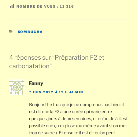
NOMBRE DE VUES :
11 316
CATÉGORIES
KOMBUCHA
4 réponses sur “Préparation F2 et
carbonatation”
Fanny
7 JUIN 2022 À 19 H 41 MIN
Bonjour ! Le truc que je ne comprends pas bien : il
est dit que la F2 a une durée qui varie entre
quelques jours à deux semaines, et qu’au delà il est
possible que ça explose (ou même avant si on met
trop de sucre ). Et ensuite il est dit qu’on peut