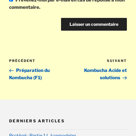
Prévenez-moi par e-mail en cas de réponse à mon
commentaire.
Navigation
Article
PRÉCÉDENT
SUIVANT
Arti
de
précédent
sui
Préparation du
Kombucha Acide et
l’article
Kombucha (F1)
solutions
DERNIERS ARTICLES
Protégé : Partie 1 L à remodeler