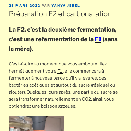
PUBLIÉ
28 MARS 2022
PAR
YAHYA JEBEL
LE
Préparation F2 et carbonatation
La F2, c’est la deuxième fermentation,
c’est une refermentation de la
F1
(sans
la mère).
C’est-à-dire au moment que vous embouteilliez
hermétiquement votre
F1
, elle commencera à
fermenter à nouveau parce qu’il y a levures, des
bactéries acétiques et surtout du sucre (résiduel ou
ajouter). Quelques jours après, une partie du sucre se
sera transformer naturellement en CO2, ainsi, vous
obtiendrez une boisson gazeuse.