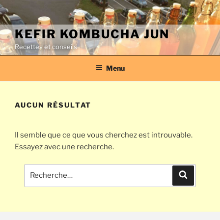
Aller
au
contenu
KEFIR KOMBUCHA JUN
principal
Recettes et conseils
Menu
AUCUN RÉSULTAT
Il semble que ce que vous cherchez est introuvable.
Essayez avec une recherche.
Recherche
Recherch
pour
: